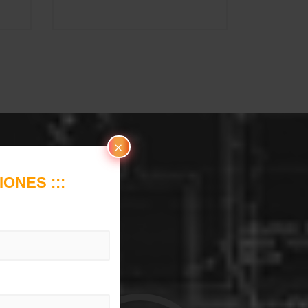
×
ONES :::