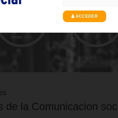
02.
03.
ACCEDER
Disponibilidad de
Reporte en linea y en
informacion en
tiempo real.
cualquier lugar y
tiempo 24/7.
es
s de la Comunicacion soc