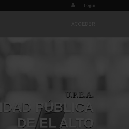
Login
ACCEDER
U.P.E.A.
IDAD PÚBLICA
DE EL ALTO