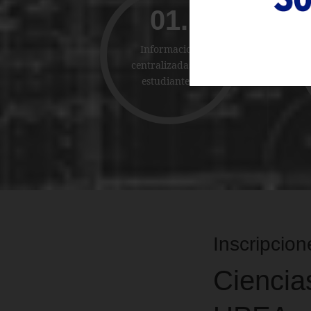
01.
Informacion
centralizadas de
estudiantes.
Inscripcion
Ciencia