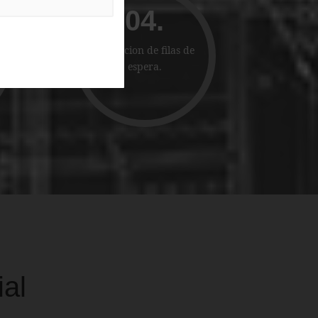
04.
Reduccion de filas de
espera.
ial